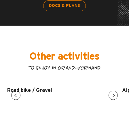
DOCS & PLANS
Other activities
TO ENJOY IN GRAND-BORNAND
Road bike / Gravel
Al